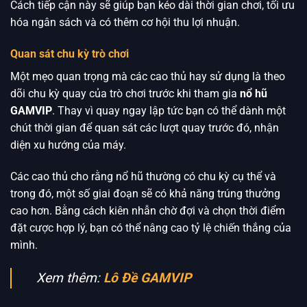
Cách tiếp cận này sẽ giúp bạn kéo dài thời gian chơi, tối ưu
hóa ngân sách và có thêm cơ hội thu lợi nhuận.
Quan sát chu kỳ trò chơi
Một mẹo quan trọng mà các cao thủ hay sử dụng là theo
dõi chu kỳ quay của trò chơi trước khi tham gia
nổ hũ
GAMVIP
. Thay vì quay ngay lập tức bạn có thể dành một
chút thời gian để quan sát các lượt quay trước đó, nhận
diện xu hướng của máy.
Các cao thủ cho rằng nổ hũ thường có chu kỳ cụ thể và
trong đó, một số giai đoạn sẽ có khả năng trúng thưởng
cao hơn. Bằng cách kiên nhẫn chờ đợi và chọn thời điểm
đặt cược hợp lý, bạn có thể nâng cao tỷ lệ chiến thắng của
mình.
Xem thêm:
Lô Đề GAMVIP