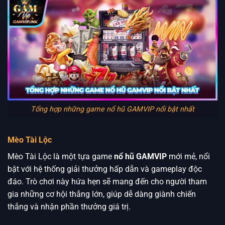
Tổng hợp những game nổ hũ GAMVIP nổi bật nhất
Mèo Tài Lộc
Mèo Tài Lộc là một tựa game
nổ hũ GAMVIP
mới mẻ, nổi
bật với hệ thống giải thưởng hấp dẫn và gameplay độc
đáo. Trò chơi này hứa hẹn sẽ mang đến cho người tham
gia những cơ hội thắng lớn, giúp dễ dàng giành chiến
thắng và nhận phần thưởng giá trị.