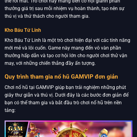
thể rời mắt. Trò chơi này mang đến cơ hội giành phần
thưởng giá trị sau mỗi nhiệm vụ hoàn thành, tạo nên sự
thú vị và thử thách cho người tham gia.
Kho Báu Tứ Linh
Kho Báu Tứ Linh là một trò chơi hiện đại với các tính năng
mới mẻ và lôi cuốn. Game này mang đến vô vàn phần
thưởng hấp dẫn và tạo cơ hội lớn cho người chơi thử vận
may, với những chiến thắng đầy ấn tượng.
Quy trình tham gia nổ hũ GAMVIP đơn giản
Chơi nổ hũ tại GAMVIP giúp bạn trải nghiệm những phút
giây thư giãn và thú vị. Dưới đây là các bước đơn giản để
bạn có thể tham gia và bắt đầu trò chơi nổ hũ trên nền
tảng: