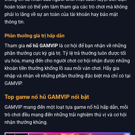
hoàn toàn có thể yên tâm tham gia các trò chơi mà không
phải lo lắng về sự an toàn của tài khoản hay bảo mật
thông tin.
Phần thưởng giá trị hấp dẫn
Tham gia
nổ hũ GAMVIP
là cơ hội để bạn nhận về những
phần thưởng cực kỳ giá trị. Tỷ lệ trả thưởng luôn được tối
ưu hóa, mang đến cho người chơi cơ hội nhận được những
khoản tiền thưởng khổng lồ sau mỗi ván chơi. Hãy gia
nhập và nhận về những phần thưởng đặc biệt mà chỉ có tại
GAMVIP.
Top game nổ hũ GAMVIP nổi bật
GAMVIP mang đến một loạt tựa game nổ hũ hấp dẫn, mỗi
trò chơi đều mang đến những trải nghiệm thú vị và cơ hội
nhận thưởng khủng.