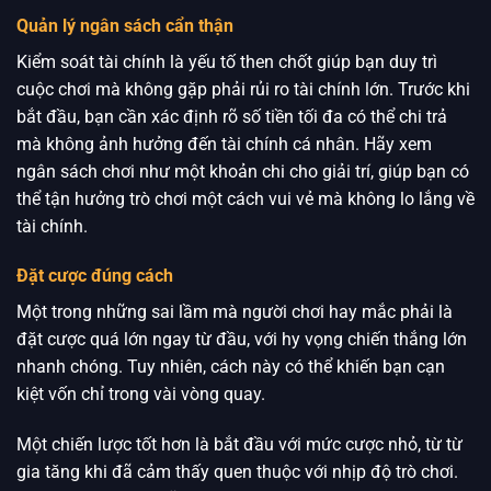
Quản lý ngân sách cẩn thận
Kiểm soát tài chính là yếu tố then chốt giúp bạn duy trì
cuộc chơi mà không gặp phải rủi ro tài chính lớn. Trước khi
bắt đầu, bạn cần xác định rõ số tiền tối đa có thể chi trả
mà không ảnh hưởng đến tài chính cá nhân. Hãy xem
ngân sách chơi như một khoản chi cho giải trí, giúp bạn có
thể tận hưởng trò chơi một cách vui vẻ mà không lo lắng về
tài chính.
Đặt cược đúng cách
Một trong những sai lầm mà người chơi hay mắc phải là
đặt cược quá lớn ngay từ đầu, với hy vọng chiến thắng lớn
nhanh chóng. Tuy nhiên, cách này có thể khiến bạn cạn
kiệt vốn chỉ trong vài vòng quay.
Một chiến lược tốt hơn là bắt đầu với mức cược nhỏ, từ từ
gia tăng khi đã cảm thấy quen thuộc với nhịp độ trò chơi.