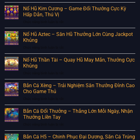
Mẹo
Pháp
Và
Chơi
Nổ Hũ Kim Cương – Game Đổi Thưởng Cực Kỳ
Đánh
Nhanh
Nổ
Lô
Hấp Dẫn, Thú Vị
Chóng
Hũ
An
ở
Chức năng bình luận bị tắt
và
Toàn
Nổ
3
Và
Hũ
Nổ Hũ Aztec – Săn Hũ Thưởng Lớn Cùng Jackpot
Sai
Hiệu
Kim
Lầm
Khủng
Quả
Cương
Thường
Nhất
ở
Chức năng bình luận bị tắt
–
Gặp
Nổ
Game
Khi
Hũ
Nổ Hũ Thần Tài – Quay Hũ May Mắn, Thưởng Cực
Đổi
Tham
Aztec
Thưởng
Khủng
Gia
–
Cực
Nổ
ở
Chức năng bình luận bị tắt
Săn
Kỳ
Hũ
Nổ
Hũ
Hấp
Hũ
Bắn Cá Xèng – Trải Nghiệm Săn Thưởng Đỉnh Cao
Thưởng
Dẫn,
Thần
Lớn
Cho Game Thủ
Thú
Tài
Cùng
Vị
ở
Chức năng bình luận bị tắt
–
Jackpot
Bắn
Quay
Khủng
Cá
Bắn Cá Đổi Thưởng – Thắng Lớn Mỗi Ngày, Nhận
Hũ
Xèng
May
Thưởng Liền Tay
–
Mắn,
ở
Chức năng bình luận bị tắt
Trải
Thưởng
Bắn
Nghiệm
Cực
Cá
Bắn Cá H5 – Chinh Phục Đại Dương, Săn Cá Trúng
Săn
Khủng