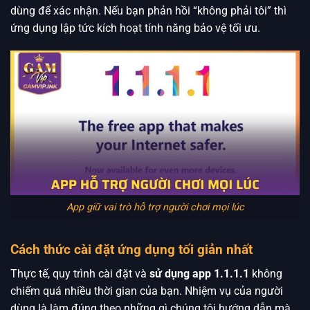
dùng để xác nhận. Nếu bạn phản hồi “không phải tôi” thì
ứng dụng lập tức kích hoạt tính năng bảo vệ tối ưu.
App giữ vai trò hỗ trợ người chơi mọi lúc
Cách thức cài đặt ứng dụng tối giản nhất
Thực tế, quy trình cài đặt và
sử dụng app 1.1.1.1
không
chiếm quá nhiều thời gian của bạn. Nhiệm vụ của người
dùng là làm đúng theo những gì chúng tôi hướng dẫn mà