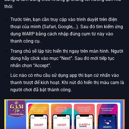
thôi:
Trước tiên, bạn cần truy cập vào trình duyệt trên điện
thoại của mình (Safari, Google,…). Sau đó tìm kiếm ứng
dụng WARP bằng cách nhập đúng cụm từ này vào
thanh công cụ.
Trang chủ sẽ lập tức hiển thị ngay trên màn hình. Người
dùng hãy click vào mục “Next”. Sau đó mới tiếp tục
nhấn chọn “Accept”.
Lúc nào có nhu cầu sử dụng app thì bạn cứ nhấn vào
thanh trượt để kích hoạt. Khi nút đó hiển thị màu cam là
người chơi đã bật thành công.