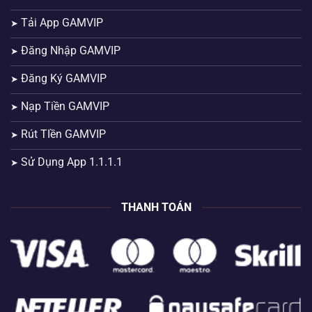
Tải App GAMVIP
Đăng Nhập GAMVIP
Đăng Ký GAMVIP
Nạp Tiền GAMVIP
Rút TIền GAMVIP
Sử Dụng App 1.1.1.1
THANH TOÁN