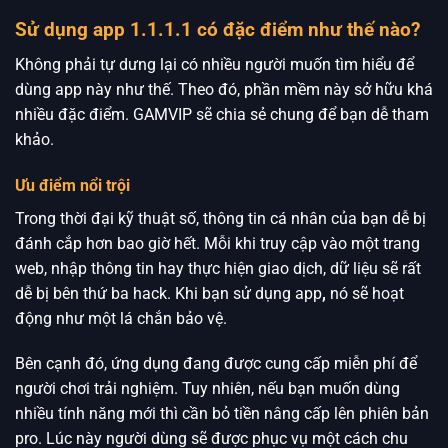
Sử dụng app 1.1.1.1 có đặc điểm như thế nào?
Không phải tự dưng lại có nhiều người muốn tìm hiểu để
dùng app này như thế. Theo đó, phần mềm này sở hữu khá
nhiều đặc điểm. GAMVIP sẽ chia sẻ chung để bạn dễ tham
khảo.
Ưu điểm nổi trội
Trong thời đại kỹ thuật số, thông tin cá nhân của bạn dễ bị
đánh cắp hơn bao giờ hết. Mỗi khi truy cập vào một trang
web, nhập thông tin hay thực hiện giao dịch, dữ liệu sẽ rất
dễ bị bên thứ ba hack. Khi bạn sử dụng app
,
nó sẽ hoạt
động như một lá chắn bảo vệ.
Bên cạnh đó, ứng dụng đang được cung cấp miễn phí để
người chơi trải nghiệm. Tuy nhiên, nếu bạn muốn dùng
nhiều tính năng mới thì cần bỏ tiền nâng cấp lên phiên bản
pro. Lúc này người dùng sẽ được phục vụ một cách chu